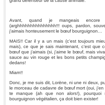
grand défenseur de la cause animale.
Avant, quand je mangeais encore
(arghhhhhhhhhhhhhhh!!! oups, pardon, souve
j’aimais honteusement le bœuf bourguignon…
MAIS!! Car il y a un mais (c’est toujours mie
mais), ce que je sais maintenant, c’est que c
bœuf que j’aimais (si, j’aime le bœuf, mais viv
sauce au vin rouge et les bons petits champig
dedans!
Miam!!
Donc, je me suis dit, Lorène, ni une ni deux, p
le morceau de cadavre de bœuf mort (oui, j’en 
te manque (ah que non alors!), pourquoi 
bourguignon végétalien, ça doit bien exister!