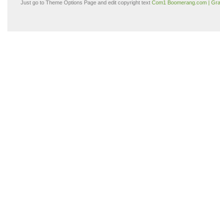
Just go to Theme Options Page and edit copyright text
Com1 Boomerang.com | Gra