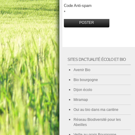
Code Anti-spam
*
SITES D'ACTUALITÉ ÉCOLO ET BIO
Avenir Bio
Bio bourgogne
Dijon écolo
Miramap
Oui au bio dans ma cantine
Réseau Biodiversité pour les
Abeilles
Veille au grain Bourgogne