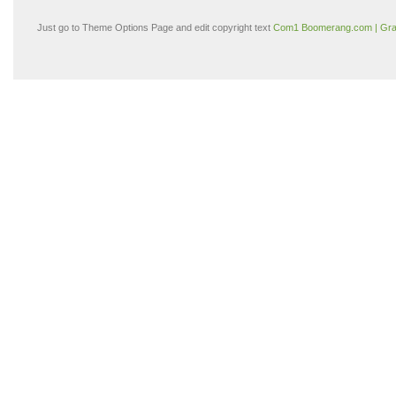
Just go to Theme Options Page and edit copyright text
Com1 Boomerang.com | Gra