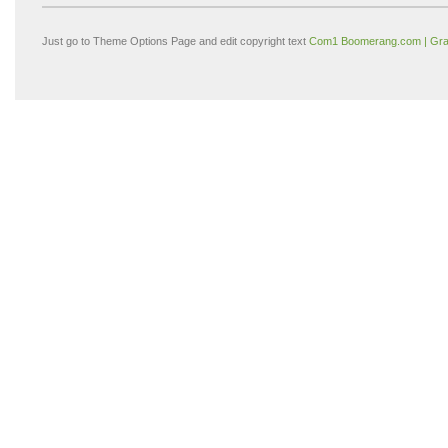
Just go to Theme Options Page and edit copyright text
Com1 Boomerang.com | Gra