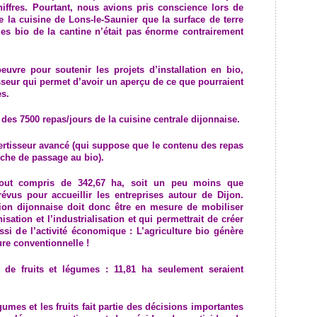
hiffres. Pourtant, nous avions pris conscience lors de
 la cuisine de Lons-le-Saunier que la surface de terre
es bio de la cantine n’était pas énorme contrairement
euvre pour soutenir les projets d’installation en bio,
sseur qui permet d’avoir un aperçu de ce que pourraient
es.
 des 7500 repas/jours de la cuisine centrale dijonnaise.
rtisseur avancé (qui suppose que le contenu des repas
rche de passage au bio).
 tout compris de 342,67 ha, soit un peu moins que
révus pour accueillir les entreprises autour de Dijon.
ion dijonnaise doit donc être en mesure de mobiliser
isation et l’industrialisation et qui permettrait de créer
ssi de l’activité économique : L’agriculture bio génère
ure conventionnelle !
t de fruits et légumes : 11,81 ha seulement seraient
gumes et les fruits fait partie des décisions importantes