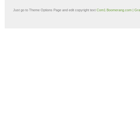
Just go to Theme Options Page and edit copyright text
Com1 Boomerang.com | Gra