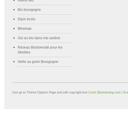
Avenir Bio
Bio bourgogne
Dijon écolo
Miramap
Oui au bio dans ma cantine
Réseau Biodiversité pour les
Abeilles
Veille au grain Bourgogne
Just go to Theme Options Page and edit copyright text
Com1 Boomerang.com | Gra