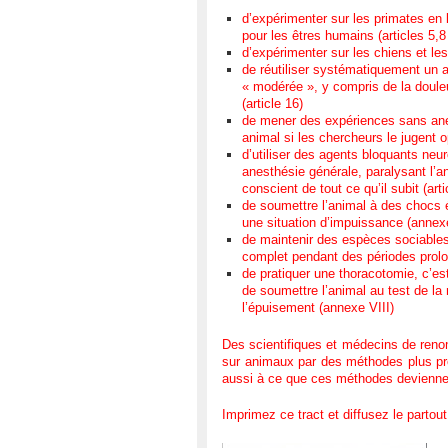
d’expérimenter sur les primates en
pour les êtres humains (articles 5,8
d’expérimenter sur les chiens et les 
de réutiliser systématiquement un a
« modérée », y compris de la douleu
(article 16)
de mener des expériences sans anes
animal si les chercheurs le jugent o
d’utiliser des agents bloquants ne
anesthésie générale, paralysant l’ani
conscient de tout ce qu’il subit (arti
de soumettre l’animal à des chocs 
une situation d’impuissance (annexe
de maintenir des espèces sociables
complet pendant des périodes prolo
de pratiquer une thoracotomie, c’est
de soumettre l’animal au test de la 
l’épuisement (annexe VIII)
Des scientifiques et médecins de reno
sur animaux par des méthodes plus pré
aussi à ce que ces méthodes deviennent
Imprimez ce tract et diffusez le partout