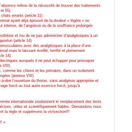
 l’absence même de la nécessité de trouver des traitements
 et 55)
chats errants (article 11)
nimal ayant déjà éprouvé de la douleur « légère » ou
r intense, de l’angoisse ou de la souffrance prolongée
thésie et /ou de ne pas administrer d’analgésiques à un
pportun (article 14)
uromusculaires avec des analgésiques à la place d’une
mal mais le laissant éveillé, terrifié et pleinement
cle 14)
électriques auxquels il ne peut échapper pour provoquer
 VIII)
, comme les chiens et les primates, dans un isolement
ngées (annexe VIII)
-à-dire l’ouverture du thorax, sans analgésie appropriée et
nage forcé ou tout autre exercice forcé, jusqu’à
mmée internationale soutiennent le remplacement des tests
cises, utiles et scientifiquement fiables. Demandons nous
 la règle et supprimons la vivisection!!!
!! »