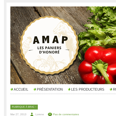
ACCUEIL
PRÉSENTATION
LES PRODUCTEURS
R
RUBRIQUE À BRAC !
Mar 27, 2013
Lorene
Pas de commentaires