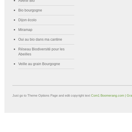
Avenir Bio
Bio bourgogne
Dijon écolo
Miramap
Oui au bio dans ma cantine
Réseau Biodiversité pour les
Abeilles
Veille au grain Bourgogne
Just go to Theme Options Page and edit copyright text
Com1 Boomerang.com | Gra