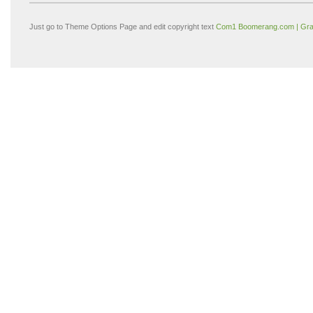
Just go to Theme Options Page and edit copyright text
Com1 Boomerang.com | Gra