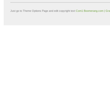
Just go to Theme Options Page and edit copyright text
Com1 Boomerang.com | Gra