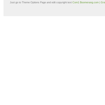
Just go to Theme Options Page and edit copyright text
Com1 Boomerang.com | Gra