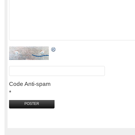
Code Anti-spam
*