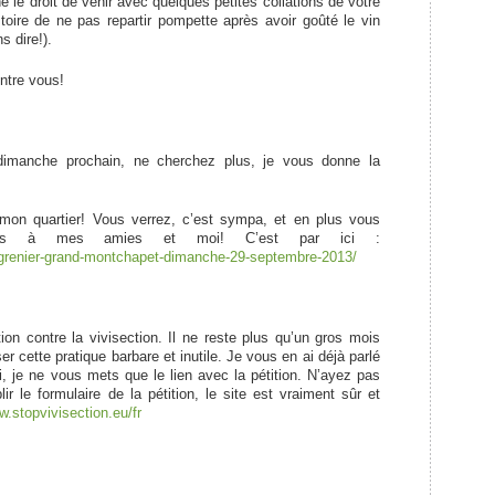
 le droit de venir avec quelques petites collations de votre
toire de ne pas repartir pompette après avoir goûté le vin
s dire!).
ntre vous!
imanche prochain, ne cherchez plus, je vous donne la
mon quartier! Vous verrez, c’est sympa, et en plus vous
rucs à mes amies et moi! C’est par ici :
-grenier-grand-montchapet-dimanche-29-septembre-2013/
on contre la vivisection. Il ne reste plus qu’un gros mois
ser cette pratique barbare et inutile. Je vous en ai déjà parlé
, je ne vous mets que le lien avec la pétition. N’ayez pas
 le formulaire de la pétition, le site est vraiment sûr et
w.stopvivisection.eu/fr