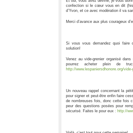
Et oui, vous avez deviné, je vous donne
confection si le cœur vous en dit (his
d’Yvon, et ce avec modération il va san
Merci d’avance aux plus courageux d’e
Si vous vous demandez quoi faire d
solution!
Venez au vide-grenier organisé dans 
pourrez acheter plein de t
http://www.lespaniersdhonore.org/vide
Un nouveau rappel concernant la pétiti
pour signer et peut-être enfin faire ces
de nombreuses fois, donc cette fois ci
peur des questions posées pour remplir
sécurisé. Faites le pour eux :
http://ww
Voilà, c’est tout pour cette semaine!