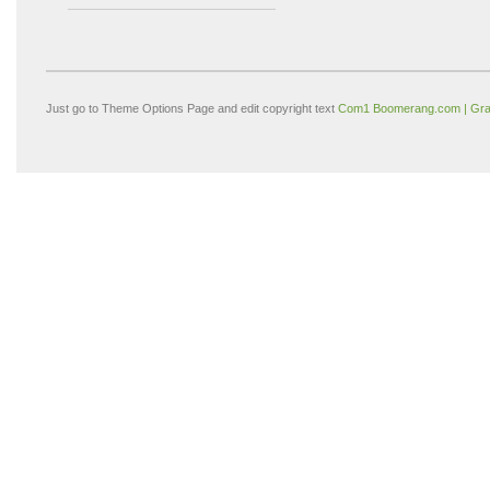
Just go to Theme Options Page and edit copyright text
Com1 Boomerang.com | Gra