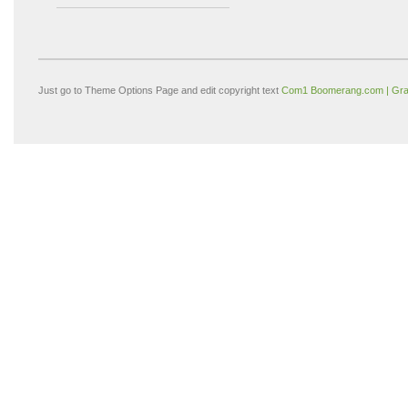
Just go to Theme Options Page and edit copyright text
Com1 Boomerang.com | Gra