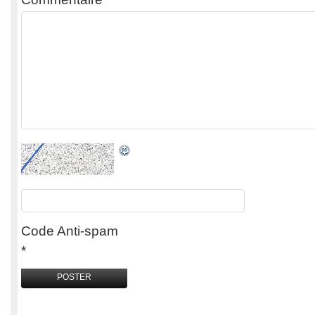
Code Anti-spam
*