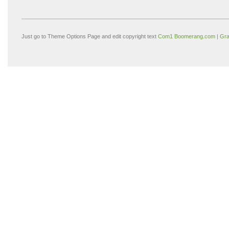
Just go to Theme Options Page and edit copyright text
Com1 Boomerang.com | Gra