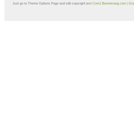
Just go to Theme Options Page and edit copyright text
Com1 Boomerang.com | Gra