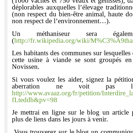
(1000 vaches et 750 veaux et génisses), da
déplorables auxquelles l’élevage tradition
(non respect du bien-être animal, haute do
non respect de l’environnement…).
Un méthaniseur sera égaleme
(
http://fr.wikipedia.org/wiki/M%C3%A9tha
Les habitants des communes sur lesquelles d
cette usine à viande se sont groupés en 
Novissen.
Si vous voulez les aider, signez la pétiti
aberration ne voit pas
http://www.avaaz.org/fr/petition/Interdir
fLteddb&pv=98
Je mettrai en ligne sur le blog un article 
plus de liens dans les jours à venir.
Vous trouverez sur le blog un commun