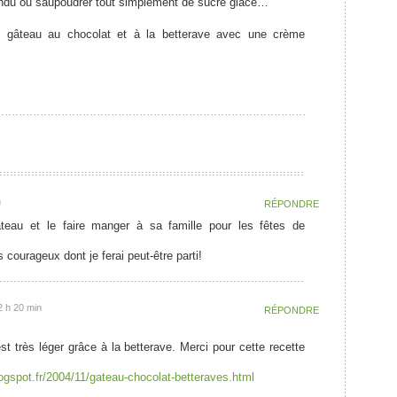
ondu ou saupoudrer tout simplement de sucre glace…
e gâteau au chocolat et à la betterave avec une crème
n
RÉPONDRE
âteau et le faire manger à sa famille pour les fêtes de
courageux dont je ferai peut-être parti!
 h 20 min
RÉPONDRE
st très léger grâce à la betterave. Merci pour cette recette
blogspot.fr/2004/11/gateau-chocolat-betteraves.html