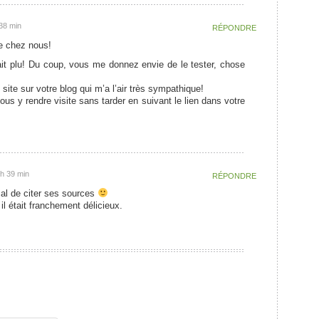
38 min
RÉPONDRE
ue chez nous!
it plu! Du coup, vous me donnez envie de le tester, chose
 site sur votre blog qui m’a l’air très sympathique!
us y rendre visite sans tarder en suivant le lien dans votre
h 39 min
RÉPONDRE
mal de citer ses sources
 il était franchement délicieux.