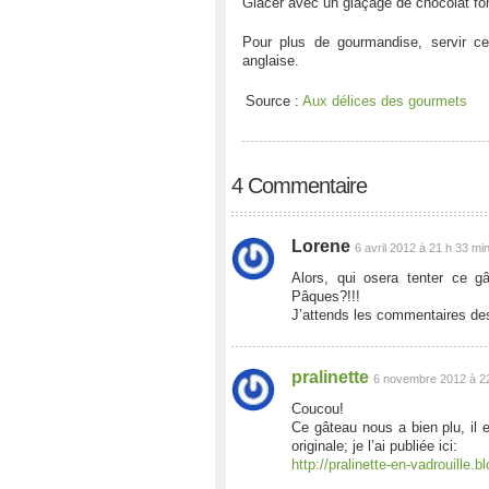
Glacer avec un glaçage de chocolat f
Pour plus de gourmandise, servir c
anglaise.
Source :
Aux délices des gourmets
4 Commentaire
Lorene
6 avril 2012 à 21 h 33 mi
Alors, qui osera tenter ce g
Pâques?!!!
J’attends les commentaires des 
pralinette
6 novembre 2012 à 22
Coucou!
Ce gâteau nous a bien plu, il e
originale; je l’ai publiée ici:
http://pralinette-en-vadrouille.