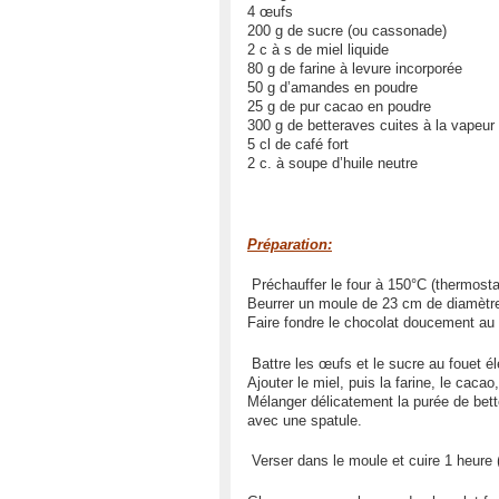
4 œufs
200 g de
sucre (ou cassonade)
2 c à s de miel liquide
80 g de farine à levure incorporée
50 g d’amandes en poudre
25 g de pur
cacao en poudre
300 g de betteraves cuites à la vapeu
5 cl de
café fort
2 c. à soupe d’huile neutre
Préparation:
Préchauffer le four à 150°C (thermosta
Beurrer un moule de 23 cm de diamètre
Faire fondre le chocolat doucement au 
Battre les œufs et le sucre au fouet é
Ajouter le miel, puis la farine, le caca
Mélanger délicatement la purée de bette
avec une spatule.
Verser dans le moule et cuire 1 heure (e