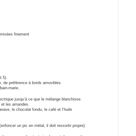
r mixées finement
t 5).
, de préférence à bords amovibles.
bain-marie.
lectrique jusqu’à ce que le mélange blanchisse.
o, et les amandes.
rave, le chocolat fondu, le café et l’huile
nfoncer un pic en métal, il doit ressortir propre).