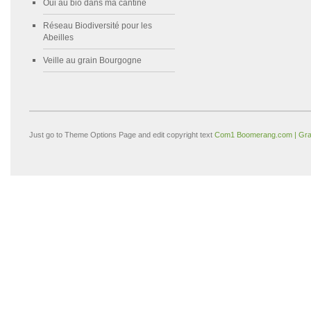
Oui au bio dans ma cantine
Réseau Biodiversité pour les
Abeilles
Veille au grain Bourgogne
Just go to Theme Options Page and edit copyright text
Com1 Boomerang.com | Gra