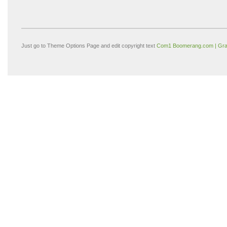
Just go to Theme Options Page and edit copyright text
Com1 Boomerang.com | Gra