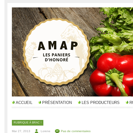
ACCUEIL
PRÉSENTATION
LES PRODUCTEURS
R
RUBRIQUE À BRAC !
Mar 27, 2013
Lorene
Pas de commentaires