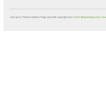
Just go to Theme Options Page and edit copyright text
Com1 Boomerang.com | Gra