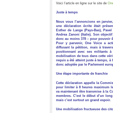
Voici l’article en ligne sur le site de
On
Juste à temps
Nous vous l’annoncions en janvier,
une déclaration écrite était prés
Esther de Lange (Pays-Bas), Pavel
Andrea Zanoni (Italie). Son objecti
donc au moins 378 – pour pouvoir ê
Pour y parvenir, One Voice a act
diffusant la pétition, mais à trave
positionnant avec ses militants à
mobilisation de tous dans cette vér
requis a été atteint juste à temps, à 
donc adoptée par le Parlement europ
Une étape importante de franchie
Cette déclaration appelle la Commiss
pour limiter à 8 heures maximum le 
va maintenant être transmise à la 
membres. C’est le début d’un long
mais c’est surtout un grand espoir.
Une mobilisation fructueuse des ci