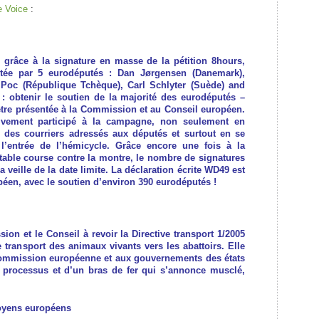
e Voice
:
 grâce à la signature en masse de la pétition 8hours,
entée par 5 eurodéputés : Dan Jørgensen (Danemark),
 Poc (République Tchèque), Carl Schlyter (Suède) and
f : obtenir le soutien de la majorité des eurodéputés –
tre présentée à la Commission et au Conseil européen.
ivement participé à la campagne, non seulement en
rs des courriers adressés aux députés et surtout en se
 l’entrée de l’hémicycle. Grâce encore une fois à la
itable course contre la montre, le nombre de signatures
la veille de la date limite. La déclaration écrite WD49 est
éen, avec le soutien d’environ 390 eurodéputés !
ion et le Conseil à revoir la Directive transport 1/2005
transport des animaux vivants vers les abattoirs. Elle
Commission européenne et aux gouvernements des états
 processus et d’un bras de fer qui s’annonce musclé,
toyens européens