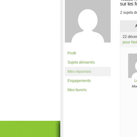
sur les 
2 sujets d
A
22 déce
pour No
Profil
Sujets démarrés
Mes réponses
Engagements
L
Mod
Mes favoris