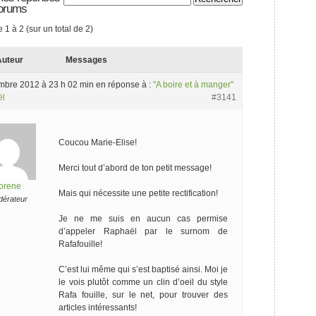
forums
e 1 à 2 (sur un total de 2)
uteur
Messages
mbre 2012 à 23 h 02 min
en réponse à :
"A boire et à manger"
ël
#3141
Coucou Marie-Elise!
Merci tout d’abord de ton petit message!
orene
Mais qui nécessite une petite rectification!
érateur
Je ne me suis en aucun cas permise
d’appeler Raphaël par le surnom de
Rafafouille!
C’est lui même qui s’est baptisé ainsi. Moi je
le vois plutôt comme un clin d’oeil du style
Rafa fouille, sur le net, pour trouver des
articles intéressants!