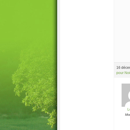
16 déce
pour No
L
Mod