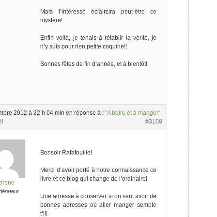
Mais l’intéressé éclaircira peut-être ce
mystère!
Enfin voilà, je tenais à rétablir la vérité, je
n’y suis pour rien petite coquine!!
Bonnes fêtes de fin d’année, et à bientôt!
mbre 2012 à 22 h 04 min
en réponse à :
"A boire et à manger"
ël
#3108
Bonsoir Rafafouille!
Merci d’avoir porté à notre connaissance ce
livre et ce blog qui change de l’ordinaire!
orene
érateur
Une adresse à conserver si on veut avoir de
bonnes adresses où aller manger semble
t’il!