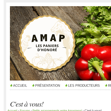
ACCUEIL
PRÉSENTATION
LES PRODUCTEURS
R
C'est à vous!
Accueil
›
Forums
›
Petits arrangements entre Amapiens!
›
C'est à vous!