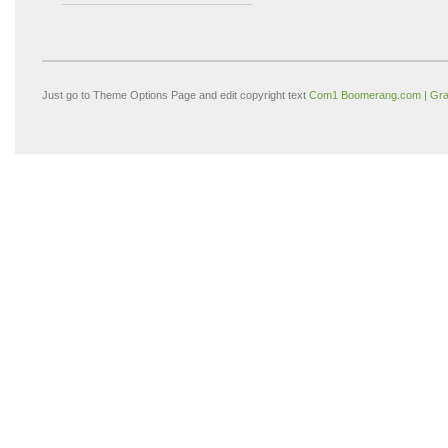
Just go to Theme Options Page and edit copyright text
Com1 Boomerang.com | Gra