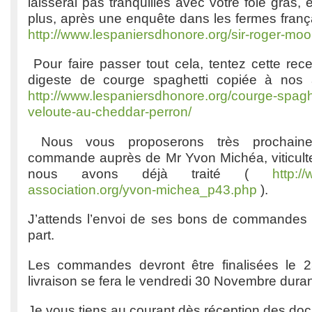
laisserai pas tranquilles avec votre foie gras,
plus, après une enquête dans les fermes franç
http://www.lespaniersdhonore.org/sir-roger-moor
Pour faire passer tout cela, tentez cette rec
digeste de courge spaghetti copiée à nos
http://www.lespaniersdhonore.org/courge-spagh
veloute-au-cheddar-perron/
Nous vous proposerons très prochain
commande auprès de Mr Yvon Michéa, viticulte
nous avons déjà traité (
http:/
association.org/yvon-michea_p43.php
).
J’attends l’envoi de ses bons de commandes 
part.
Les commandes devront être finalisées le 
livraison se fera le vendredi 30 Novembre durant 
Je vous tiens au courant dès réception des do