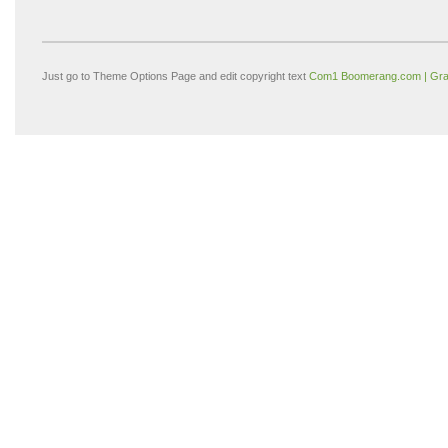
Just go to Theme Options Page and edit copyright text
Com1 Boomerang.com | Gra