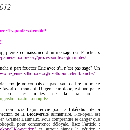
2012
arer les paniers demain!
?
map, prenez connaissance d’un message des Faucheurs
spaniersdhonore.org/proces-sur-les-ogm-mutes/
nche à part fouetter Eric avec s’il n’est pas sage? Un
www.lespaniersdhonore.org/risotto-au-celeri-branche/
en moi je ne connaissais pas avant de lire un article
e favori du moment. Ungersheim donc, est une petite
che sur les routes de la transition :
ngersheim-a-tout-compris/
but non lucratif qui œuvre pour la Libération de la
ection de la Biodiversité alimentaire.
Kokopelli est
tier, Graines Baumaux. Pour comprendre le danger que
opelli pour concurrence déloyale, lisez l’article :
kopelli-la-petition/
et surtout signez la pétition :