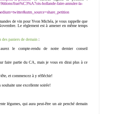
titions/fran%C3%A7ois-hollande-faire-annuler-la-
dium=twitter&utm_source=share_petition
mandes de vin pour Yvon Michéa, je vous rappelle que
3 Novembre. Le règlement est à amener en même temps
n des paniers de demain
:
urez le compte-rendu de notre dernier conseil
ur faire partie du CA, mais je vous en dirai plus à ce
tête, et commencez à y réfléchir!
s souhaite une excellente soirée!
rente légumes, qui aura peut-être un air penché demain