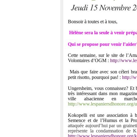
Jeudi 15 Novembre 
Bonsoir à toutes et à tous,
Hélène sera la seule à venir prép
Qui se propose pour venir l’aider
Cette semaine, sur le site de l’A
Volontaires d’OGM :
http://www.le
Mais que faire avec son céleri bra
petit risotto, pourquoi pas! :
http://
Ungersheim, vous connaissez? Et bi
très intéressant dans mon magazin
ville alsacienne en mar
http://www.lespaniersdhonore.org/u
Kokopelli est une association à 
Semence et de l’Humus et la Prot
attaquée aujourd’hui par un graine
représente la condamnation de Kok
http://www.lespaniersdhonore.org/ko