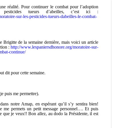
 une réalité. Pour continuer le combat pour l’adoption
pesticides tueurs d’abeilles, c’est ici :
ratoire-sur-les-pesticides-tueurs-dabeilles-le-combat-
de Brigitte de la semaine dernière, mais voici un article
ction :
http://www.lespaniersdhonore.org/moratoire-sur-
ombat-continue/
out dit pour cette semaine.
 je puis me permettre).
dans notre Amap, en espérant qu’il s’y sentira bien!
 je me permets un petit message personnel…. Et puis
ce que je veux!! Bon allez, au dodo la Présidente, il est