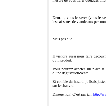
mesure de vous livrer quelques info
Demain, vous le savez (vous le sav
les caissettes de viande aux perso
Mais pas que!
Il viendra aussi nous faire découvr
qu’il produit.
Vous pourrez acheter sur place si 
d’une dégustation-vente.
Et comble du hasard, je lisais juste
sur le chanvre!
Dingue non! C’est par ici :
http://