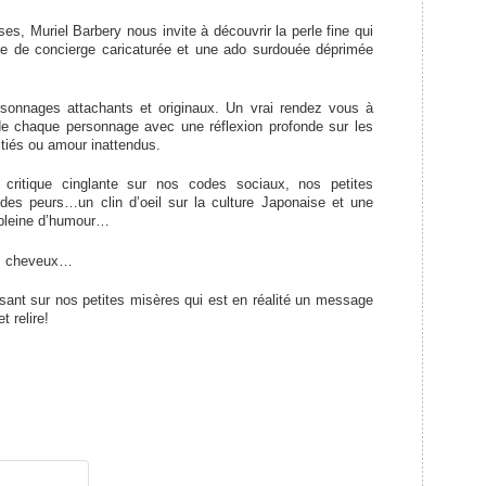
, Muriel Barbery nous invite à découvrir la perle fine qui
e de concierge caricaturée et une ado surdouée déprimée
ersonnages attachants et originaux. Un vrai rendez vous à
 de chaque personnage avec une réflexion profonde sur les
tiés ou amour inattendus.
 critique cinglante sur nos codes sociaux, nos petites
des peurs…un clin d’oeil sur la culture Japonaise et une
, pleine d’humour…
les cheveux…
issant sur nos petites misères qui est en réalité un message
t relire!