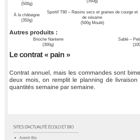
(350g)
(500g)
Sportif T80 – Raisins secs et graines de courge et
À la châtaigne
de sésame
(350g)
(500g Moulé)
Autres produits :
Brioche Nanterre
Sablé – Pet
(300g)
(10
Le contrat « pain »
Contrat annuel, mais les commandes sont bimest
deux mois, on remplit le planning de livraison
quantités semaine par semaine.
SITES D'ACTUALITÉ ÉCOLO ET BIO
Avenir Bio