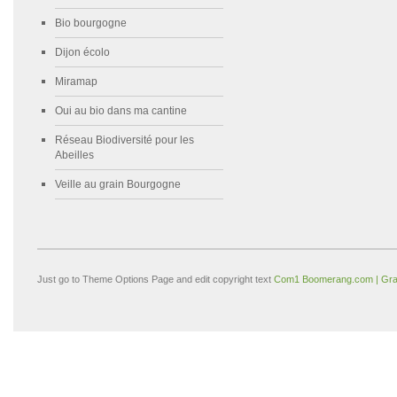
Bio bourgogne
Dijon écolo
Miramap
Oui au bio dans ma cantine
Réseau Biodiversité pour les
Abeilles
Veille au grain Bourgogne
Just go to Theme Options Page and edit copyright text
Com1 Boomerang.com | Gra