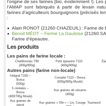
l’origine de ses farines (bio, évidemment !). Les
l’AMAP sont fabriqués à partir de levain natur
farines d’agriculteurs bourguignons (précisés l
:
Alain RONOT (21260 CHAZEUIL) : Farine de b
Benoit MÉOT – Ferme La Gauloise
(21260 S
Farine d’épeautre.
Les produits
Les pains de farine locale :
Chatillonnais T80
Petit épeautre T110
Ép
(400g/800g)
(400g/800g)
Autres pains (farine non-locale)
Intégral T150 –
Complet T110 – Borsa
Borsa
(600g/800g Moulé)
(500g)
5 céréales –
Aux graines de sésame
Borsa
(400g)
(400/700g Moulé)
Aux graines de
Aux graines « Olé » – Lin, Courge, Tournesol
pavot